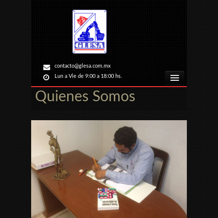
contacto@glesa.com.mx
Lun a Vie de 9:00 a 18:00 hs.
Quienes Somos
INICIO
SERVICIOS
NOSOTROS
CLIENTES
CONTACTO