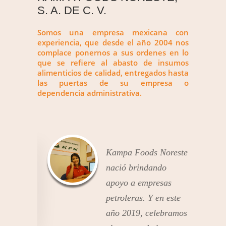
S. A. DE C. V.
Somos una empresa mexicana con
experiencia, que desde el año 2004 nos
complace ponernos a sus ordenes en lo
que se refiere al abasto de insumos
alimenticios de calidad, entregados hasta
las puertas de su empresa o
dependencia administrativa.
Kampa Foods Noreste
Kampa Foods Noreste
nació brindando
nació brindando
apoyo a empresas
apoyo a empresas
petroleras. Y en este
petroleras. Y en este
año 2019, celebramos
año 2019, celebramos